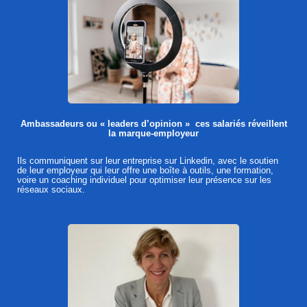
Ambassadeurs ou « leaders d’opinion » ces salariés réveillent
la marque-employeur
Ils communiquent sur leur entreprise sur Linkedin, avec le soutien
de leur employeur qui leur offre une boîte à outils, une formation,
voire un coaching individuel pour optimiser leur présence sur les
réseaux sociaux.